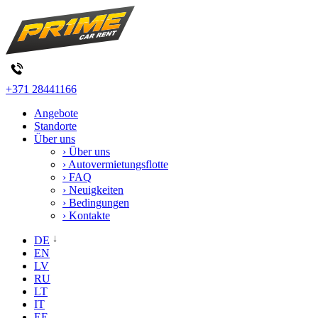
+371 28441166
Angebote
Standorte
Über uns
› Über uns
› Autovermietungsflotte
› FAQ
› Neuigkeiten
› Bedingungen
› Kontakte
DE
EN
LV
RU
LT
IT
EE