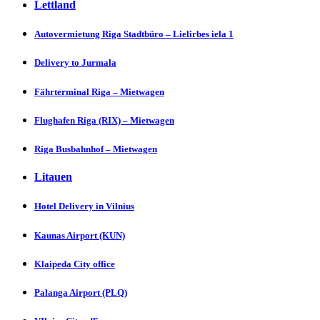
Lettland
Autovermietung Riga Stadtbüro – Lielirbes iela 1
Delivery to Jurmаlа
Fährterminal Riga – Mietwagen
Flughafen Riga (RIX) – Mietwagen
Riga Busbahnhof – Mietwagen
Litauen
Hotel Delivery in Vіlnius
Kaunas Aіrport (KUN)
Klaipeda City offіcе
Palanga Aіrport (PLQ)