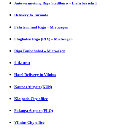
Autovermietung Riga Stadtbüro – Lielirbes iela 1
Delivery to Jurmаlа
Fährterminal Riga – Mietwagen
Flughafen Riga (RIX) – Mietwagen
Riga Busbahnhof – Mietwagen
Litauen
Hotel Delivery in Vіlnius
Kaunas Aіrport (KUN)
Klaipeda City offіcе
Palanga Aіrport (PLQ)
VIlnius City officе