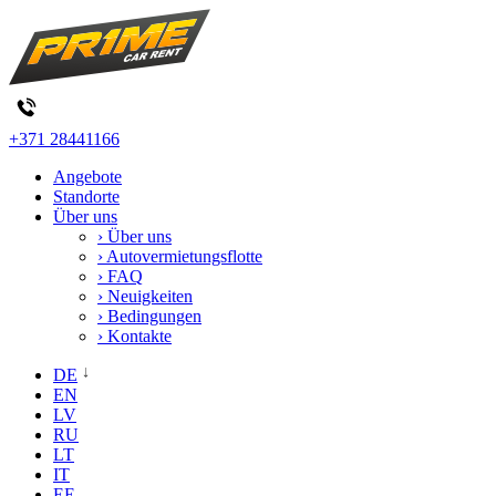
+371 28441166
Angebote
Standorte
Über uns
› Über uns
› Autovermietungsflotte
› FAQ
› Neuigkeiten
› Bedingungen
› Kontakte
DE
EN
LV
RU
LT
IT
EE