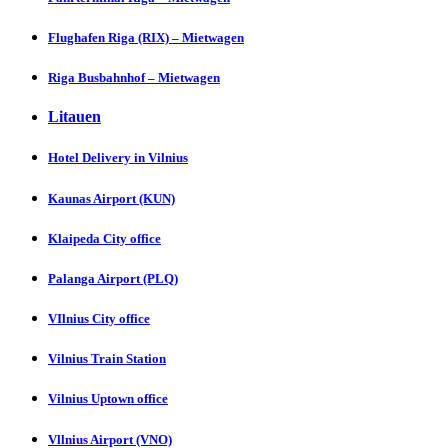
Flughafen Riga (RIX) – Mietwagen
Riga Busbahnhof – Mietwagen
Litauen
Hotel Delivery in Vіlnius
Kaunas Aіrport (KUN)
Klaipeda City offіcе
Palanga Aіrport (PLQ)
VIlnius City officе
Vilnius Train Stаtion
Vilnius Uptown оffice
Vllnius Airport (VNO)