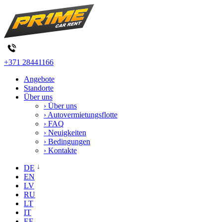
+371 28441166
Angebote
Standorte
Über uns
› Über uns
› Autovermietungsflotte
› FAQ
› Neuigkeiten
› Bedingungen
› Kontakte
DE
EN
LV
RU
LT
IT
EE